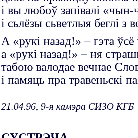
і вы любоў запівалі «чын
і сьлёзы сьветлыя беглі з в
А «рукі назад!» – гэта ўсё 
а «рукі назад!» – ня страш
табою валодае вечнае Сло
і памяць пра травеньскі па
21.04.96, 9-я камэра СИЗО КГБ
СУСТРЭЧА