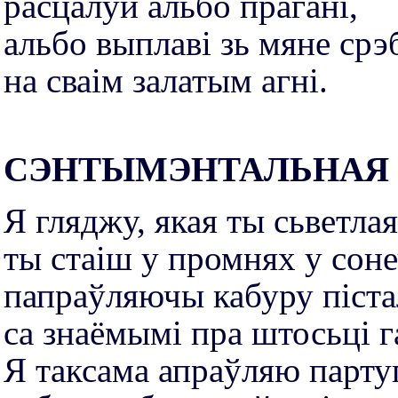
расцалуй альбо прагані,
альбо выплаві зь мяне срэ
на сваім залатым агні.
СЭНТЫМЭНТАЛЬНАЯ С
Я гляджу, якая ты сьветлая
ты стаіш у промнях у сон
папраўляючы кабуру піст
са знаёмымі пра штосьці 
Я таксама апраўляю партуп