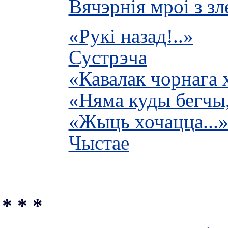
Вячэрнія мроі з зл
«Рукі назад!..»
Сустрэча
«Кавалак чорнага х
«Няма куды бегчы,
«Жыць хочацца...
Чыстае
* * *