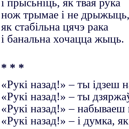
і прысьніць, як твая рука
нож трымае і не дрыжыць
як стабільна цячэ рака
і банальна хочацца жыць.
* * *
«Рукі назад!» – ты iдзеш н
«Рукі назад!» – ты дзярж
«Рукі назад!» – набываеш 
«Рукі назад!» – і думка, як