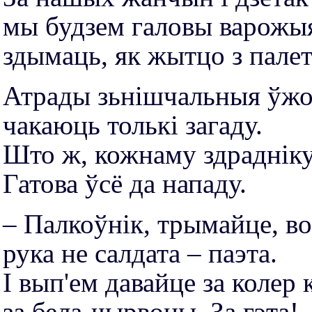
мы будзем галовы варожыя
здымаць, як жытцо з палет
Атрады зьнішчальныя ўжо 
чакаюць толькі загаду.
Што ж, кожнаму здрадніку 
Гатова ўсё да нападу.
– Палкоўнік, трымайце, во
рука не салдата – паэта.
І вып'ем давайце за колер 
за бела-чырвоны. За гэта!