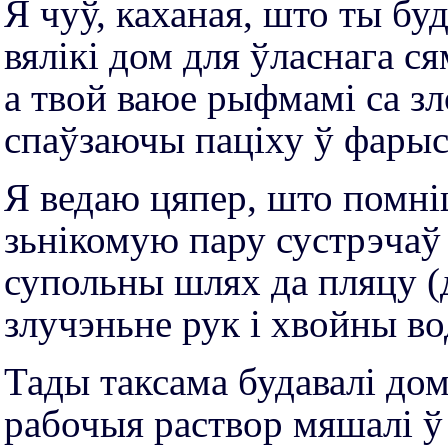
Я чуў, каханая, што ты бу
вялікі дом для ўласнага ся
а твой ваюе рыфмамі са зл
спаўзаючы паціху ў фарыс
Я ведаю цяпер, што помн
зьнікомую пару сустрэчаў
супольны шлях да пляцу (д
злучэньне рук і хвойны в
Тады таксама будавалі дом
рабочыя раствор мяшалі ў