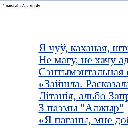
Славамір Адамовіч
Я чуў, каханая, шт
Не магу, не хачу ад
Сэнтымэнтальная с
«Зайшла. Расказала
Літанія, альбо За
З паэмы "Алжыр"
«Я паганы, мне доб