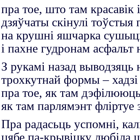
пра тое, што там красавік і
дзяўчаты скінулі тоўстыя 
на крушні яшчарка сушыц
і пахне гудронам асфальт 
З рукамі назад выводзяць
трохкутнай формы – хадзі
пра тое, як там дэфілююць
як там парлямэнт фліртуе 
Пра радасьць успомні, ка
цябе па-крывіцку любіла 