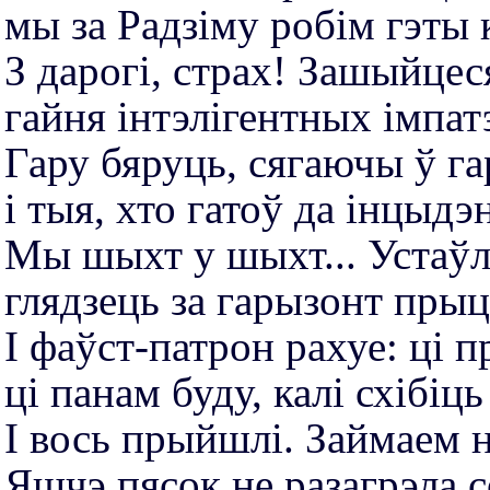
мы за Радзіму робiм гэты 
З дарогі, страх! Зашыйцеся
гайня інтэлігентных імпат
Гару бяруць, сягаючы ў га
і тыя, хто гатоў да інцыдэ
Мы шыхт у шыхт... Устаўл
глядзець за гарызонт прыцэ
І фаўст-патрон рахуе: ці п
ці панам буду, калі схібіць
І вось прыйшлі. Займаем 
Яшчэ пясок не разагрэла с