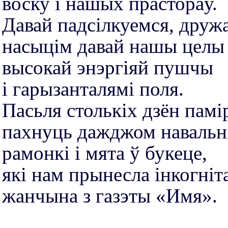
воску і нашых прастораў.
Давай падсілкуемся, дружа
насыцім давай нашы целы
высокай энэргіяй пушчы
і гарызанталямі поля.
Пасьля столькіх дзён памі
пахнуць дажджом наваль
рамонкі і мята ў букеце,
які нам прынесла інкогніт
жанчына з газэты «Имя».