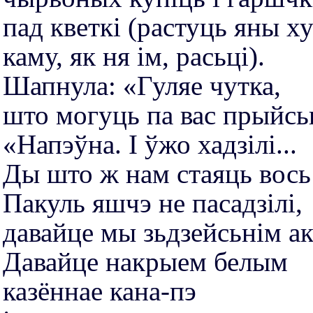
пад кветкі (растуць яны ху
каму, як ня ім, расьці).
Шапнула: «Гуляе чутка,
што могуць па вас прыйсь
«Напэўна. І ўжо хадзілі...
Ды што ж нам стаяць вось
Пакуль яшчэ не пасадзілі,
давайце мы зьдзейсьнім ак
Давайце накрыем белым
казённае кана-пэ