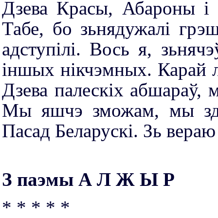
Дзева Красы, Абароны і 
Табе, бо зьнядужалі грэш
адступілі. Вось я, зьня
іншых нікчэмных. Карай 
Дзева палескіх абшараў, 
Мы яшчэ зможам, мы здо
Пасад Беларускі. Зь вера
З паэмы А Л Ж Ы Р
* * * * *