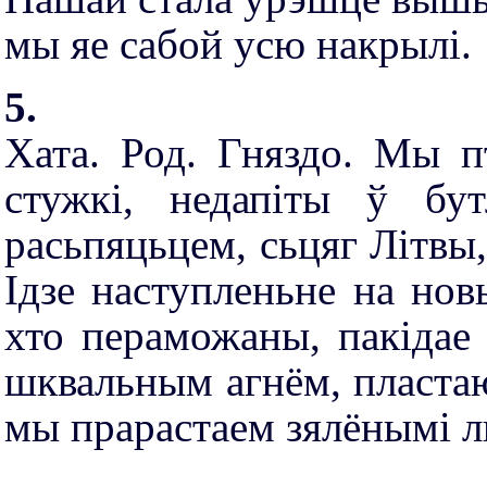
мы яе сабой усю накрылі.
5.
Хата. Род. Гняздо. Мы п
стужкі, недапіты ў бу
расьпяцьцем, сьцяг Літвы
Ідзе наступленьне на нов
хто пераможаны, пакідае
шквальным агнём, пластаю
мы прарастаем зялёнымі лы