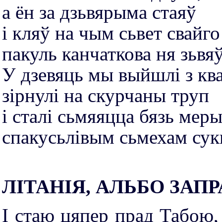
а ён за дзьвярыма стаяў
і кляў на чым сьвет свайго
пакуль канчаткова ня зьвяў
У дзевяць мы выйшлі з кв
зірнулі на скурчаны труп
і сталі сьмяяцца бязь мер
спакусьлівым сьмехам сук
ЛІТАНІЯ, АЛЬБО ЗАП
І стаю цяпер прад Табою,