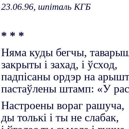
23.06.96, шпіталь КГБ
* * *
Няма куды бегчы, таварыш
закрыты і захад, і ўсход,
падпісаны ордэр на арышт
пастаўлены штамп: «У рас
Настроены вораг рашуча,
ды толькі і ты не слабак,