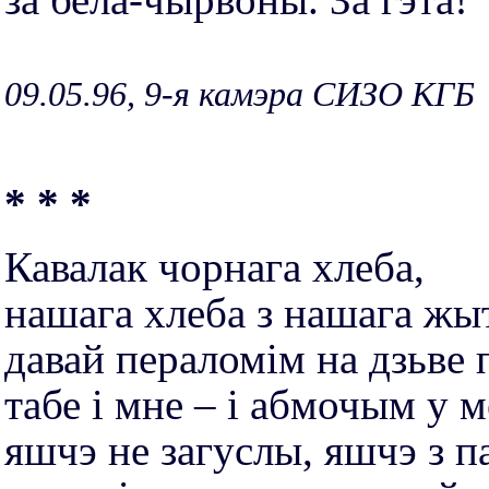
09.05.96, 9-я камэра СИЗО КГБ
* * *
Кавалак чорнага хлеба,
нашага хлеба з нашага жы
давай пераломім на дзьве 
табе і мне – і абмочым у м
яшчэ не загуслы, яшчэ з п