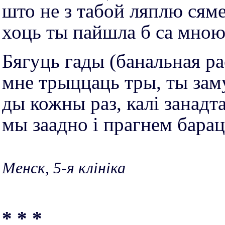
што не з табой ляплю сяме
хоць ты пайшла б са мною 
Бягуць гады (банальная ра
мне трыццаць тры, ты зам
ды кожны раз, калі занадта
мы заадно і прагнем бара
Менск, 5-я клініка
* * *