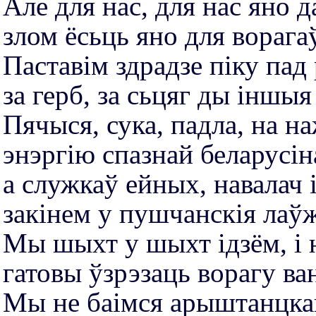
Але для нас, для нас яно д
злом ёсьць яно для вораг
Паставім здрадзе піку пад
за герб, за сьцяг ды іншы
Пячыся, сука, падла, на н
энэргію спазнай беларусін
а служкаў ейных, навалач і
закінем у пушчанскiя лаў
Мы шыхт у шыхт ідзём, і 
гатовы ўзрэзаць ворагу ва
Мы не баімся арыштанцка