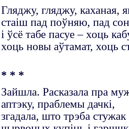
Гляджу, гляджу, каханая, я
стаіш пад поўняю, пад со
і ўсё табе пасуе – хоць каб
хоць новы аўтамат, хоць с
* * *
Зайшла. Расказала пра муж
аптэку, праблемы дачкі,
згадала, што трэба стужак
чырвоных купіць і гаршчк