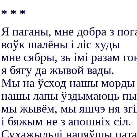
* * *
Я паганы, мне добра з по
воўк шалёны і лiс худы
мне сябры, зь імі разам го
я бягу да жывой вады.
Мы на ўсход нашы морды 
нашы лапы ўздымаюць пы
мы жывём, мы яшчэ ня згі
і бяжым не з апошніх сiл.
Сухажыльлі напяўшы пата