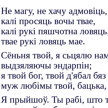
Не магу, не хачу адмовіць,
калі просяць вочы твае,
калі рукі пяшчотна ловяць
твае рукі ловяць мае.
Сёньня твой, я сьцялю на
выдзяляючы эндарпін;
я твой бог, твой д'ябал бяз
муж любімы твой, бацька,
Я прыйшоў. Ты рабі, што 