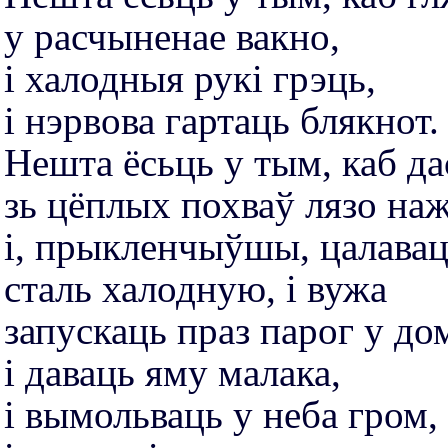
у расчыненае вакно,
і халодныя рукі грэць,
і нэрвова гартаць блякнот.
Нешта ёсьць у тым, каб да
зь цёплых похваў лязо на
і, прыкленчыўшы, цалава
сталь халодную, і вужа
запускаць праз парог у до
і даваць яму малака,
і вымольваць у неба гром,