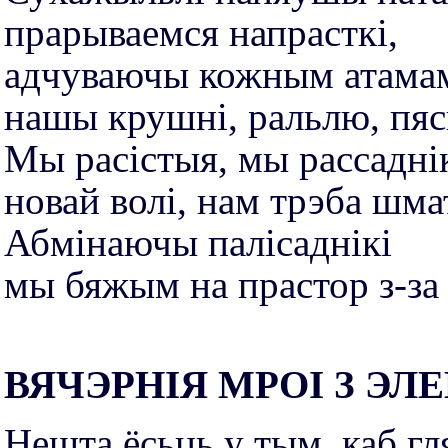
прарываемся напрасткі,
адчуваючы кожным атама
нашы крушні, ральлю, пяс
Мы расістыя, мы рассадні
новай волі, нам трэба шма
Абмiнаючы палісаднікі
мы бяжым на прастор з-за 
ВЯЧЭРНIЯ МРОІ З Э
Нешта ёсьць у тым, каб гл