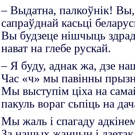
– Выдатна, палкоўнік! Вы,
сапраўднай касьці беларус
Вы будзеце нішчыць здрад
нават на глебе рускай.
– Я буду, аднак жа, дзе н
Час «ч» мы павінны прыз
Мы выступім ціха на сама
пакуль вораг сьпіць на дач
Мы жаль і спагаду адкінем
За нашых жанчын і дзетак