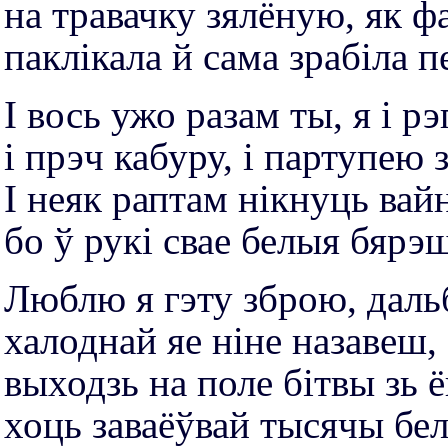
на травачку зялёную, як ф
паклікала й сама зрабіла 
І вось ужо разам ты, я і рэг
і прэч кабуру, і партупею 
І неяк раптам нікнуць вайн
бо ў рукі свае белыя бярэ
Люблю я гэту зброю, даль
халоднай яе ніне назавеш,
выходзь на поле бітвы зь 
хоць заваёўвай тысячы бе