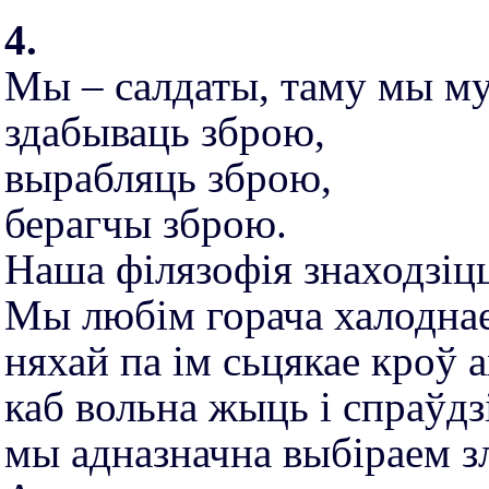
4.
Мы – салдаты, таму мы му
здабываць зброю,
вырабляць зброю,
берагчы зброю.
Наша філязофія знаходзіцц
Мы любім горача халоднае
няхай па ім сьцякае кроў 
каб вольна жыць і спраўд
мы адназначна выбіраем з