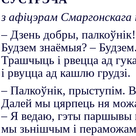
з афіцэрам Смаргонскага
– Дзень добры, палкоўнік!
Будзем знаёмыя? – Будзем
Трашчыць і рвецца ад гука
і рвуцца ад кашлю грудзі.
– Палкоўнiк, прыступім. В
Далей мы цярпець ня можа
– Я ведаю, гэты паршывы 
мы зьнішчым і пераможам