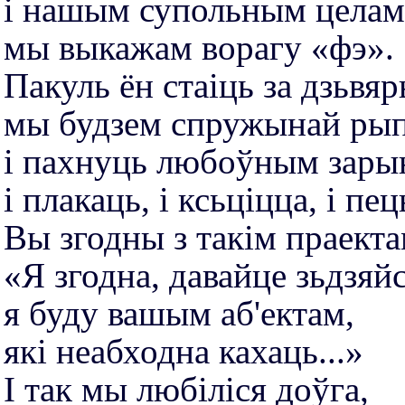
і нашым супольным целам
мы выкажам ворагу «фэ».
Пакуль ён стаіць за дзьвя
мы будзем спружынай ры
і пахнуць любоўным зары
і плакаць, і ксьціцца, і пец
Вы згодны з такім праект
«Я згодна, давайце зьдзяй
я буду вашым аб'ектам,
які неабходна кахаць...»
І так мы любіліся доўга,