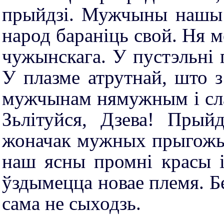
прыйдзі. Мужчыны нашы 
народ бараніць свой. Ня 
чужынскага. У пустэльні 
У плазме атрутнай, што з
мужчынам нямужным і слаб
Зьлітуйся, Дзева! Прыйд
жоначак мужных прыгожых.
наш ясны промні красы і
ўздымецца новае племя. Бе
сама не сыходзь.