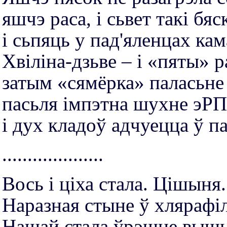
яшчэ раса, і сьвет такі бя
і сьпяць у пад'яленцах ка
Хвіліна-дзьве – і «пяты» р
затым «сямёрка» паласьне
пасьля імпэтна шухне эРП
і дух кладоў адчуецца ў п
....................
Вось і ціха стала. Цішыня.
Наразная стыне ў хлярафіл
Нашай стала ўрэшце выш