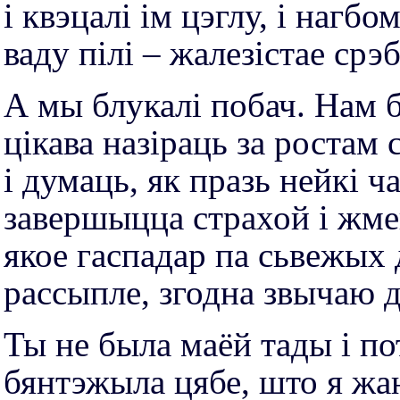
і квэцалі ім цэглу, і нагбо
ваду пілі – жалезістае срэб
А мы блукалі побач. Нам 
цікава назіраць за ростам 
і думаць, як празь нейкі ч
завершыцца страхой і жме
якое гаспадар па сьвежых
рассыпле, згодна звычаю д
Ты не была маёй тады і п
бянтэжыла цябе, што я жа