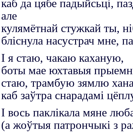
каб да цябе падыйсьці, па
але
кулямётнай стужкай ты, ні
бліснула насустрач мне, п
І я стаю, чакаю каханую,
боты мае юхтавыя прыемн
стаю, трамбую зямлю хана
каб заўтра снарадамі цёпл
І вось паклікала мяне люб
(а жоўтыя патрончыкі з р